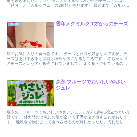
事を書きました。 この「雪印メグミルク 1才からのチーズ」には
「鉄分」と「カルシウム」の2種類があります。 最近まで「カルシウ
ム」のタイプがあるのを知りませんでし...
雪印メグミルク 1才からのチーズ
食べ物
娘のお気に入りの食べ物です。 チーズと豆腐が好きなんですが、チ
ーズはあげすぎると脂質と塩分が気になるところです。 赤ちゃん用
のチーズというのが販売されていまして。 よく食べさせているのが
「雪印メグミルク」の「１才からのチーズ」です...
森永 フルーツでおいしいやさい
食べ物
ジュレ
森永の「フルーツでおいしいやさいジュレ」が外出時に役立つという
話です。 外出時だと急にお腹が空いて子供が泣き出すことがありま
す。 離乳食で物によって食べさせるのが難しかったり、汚れたりの
心配が。 これはジュレの飲み物タイプなのでそ...