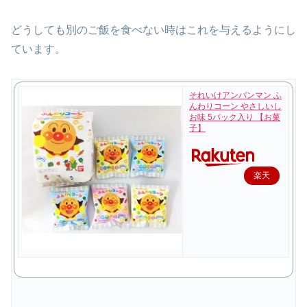
どうしても別のご飯を食べない時はこれを与えるようにし
ています。
それいけアンパンマン ふ
んわりコーン やさしいし
お味 5パック入り 【お菓
子】
楽天
で購
入