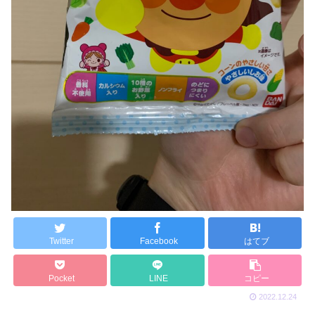
Twitter
Facebook
はてブ
Pocket
LINE
コピー
2022.12.24