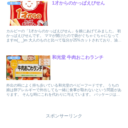
1才からのかっぱえびせん
食べ物
カルビーの「1才からのかっぱえびせん」を娘にあげてみました。 初
かっぱえびせんです。 ママが開けたので袋がぐちゃぐちゃになって
ますm(_ _)m 大人のものと比べて塩分が25%カットされており、油も
不使用です。 また、赤ちゃ...
和光堂 牛肉おこわランチ
食べ物
外出の時によく持ち歩いている和光堂のベビーフードです。 うちの
娘は卵アレルギーで外出しても一緒に食事が取れないという問題があ
ります。 そんな時にこれを代わりに与えています。 パッケージはこ
んな↓感じです。 色々な味のシリーズ...
スポンサーリンク