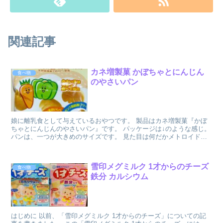
関連記事
カネ増製菓 かぼちゃとにんじん
食べ物
のやさいパン
娘に離乳食として与えているおやつです。 製品はカネ増製菓『かぼ
ちゃとにんじんのやさいパン』です。 パッケージは↓のような感じ。
パンは、一つが大きめのサイズです。 見た目は何だかメトロイドや
インベーダーみたいです。 ...
雪印メグミルク 1才からのチーズ
食べ物
鉄分 カルシウム
はじめに 以前、「雪印メグミルク 1才からのチーズ」についての記