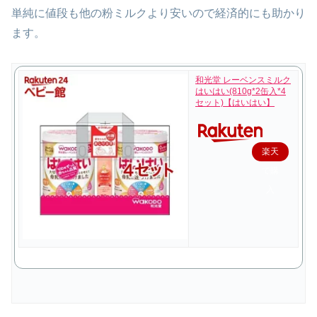
単純に値段も他の粉ミルクより安いので経済的にも助かり
ます。
和光堂 レーベンスミルク
はいはい(810g*2缶入*4
セット)【はいはい】
楽天
で購
入