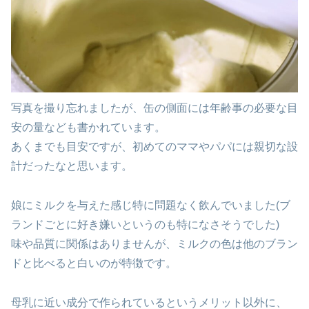
写真を撮り忘れましたが、缶の側面には年齢事の必要な目
安の量なども書かれています。
あくまでも目安ですが、初めてのママやパパには親切な設
計だったなと思います。
娘にミルクを与えた感じ特に問題なく飲んでいました(ブ
ランドごとに好き嫌いというのも特になさそうでした)
味や品質に関係はありませんが、ミルクの色は他のブラン
ドと比べると白いのが特徴です。
母乳に近い成分で作られているというメリット以外に、