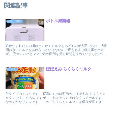
関連記事
ボトル滅菌器
ベビー用品
娘が生まれたての頃はとにかくミルクをあげるのが大変でした。 3時
間おきにミルクをあげないといけないので夜もあまり眠る事が出来
ず。 完全にパパとママで娘の面倒を見る時間を決めていました(パパ
が夜中〜朝方でママが朝〜夕方) ですがパパ...
ほほえみ らくらくミルク
ミルク
缶タイプのミルクです。 写真のものは明治の「ほほえみ らくらくミ
ルク」です。 缶なんですが、これはアルミではなくスチールです。
なのでかなり丈夫です。 この「らくらくミルク」は保存が長くきく
のでいざという時用に準備していたも...