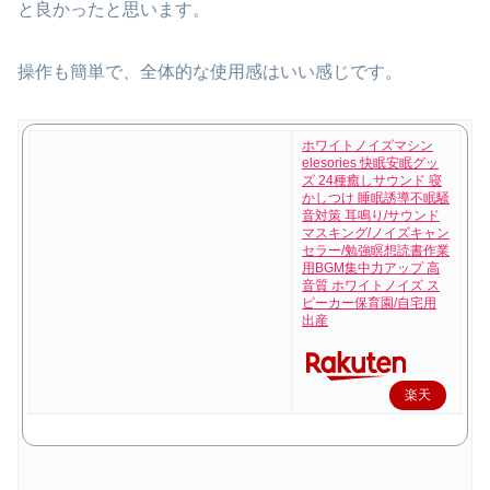
と良かったと思います。
操作も簡単で、全体的な使用感はいい感じです。
ホワイトノイズマシン
elesories 快眠安眠グッ
ズ 24種癒しサウンド 寝
かしつけ 睡眠誘導不眠騒
音対策 耳鳴り/サウンド
マスキング/ノイズキャン
セラー/勉強瞑想読書作業
用BGM集中力アップ 高
音質 ホワイトノイズ ス
ピーカー保育園/自宅用
出産
楽天
で購
入