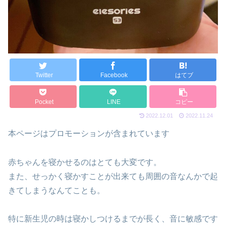
Twitter
Facebook
はてブ
Pocket
LINE
コピー
2022.12.01
2022.11.24
本ページはプロモーションが含まれています
赤ちゃんを寝かせるのはとても大変です。
また、せっかく寝かすことが出来ても周囲の音なんかで起
きてしまうなんてことも。
特に新生児の時は寝かしつけるまでが長く、音に敏感です