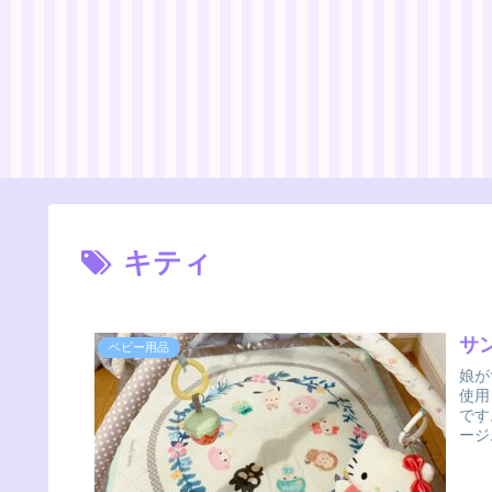
キティ
サ
ベビー用品
娘が
使用
です
ージ